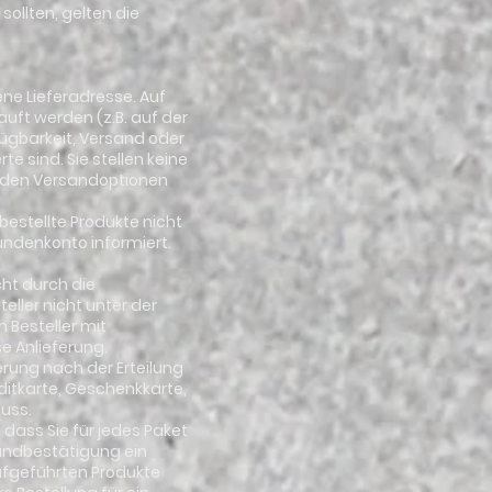
sollten, gelten die
ene Lieferadresse. Auf
auft werden (z.B. auf der
fügbarkeit, Versand oder
e sind. Sie stellen keine
i den Versandoptionen
 bestellte Produkte nicht
undenkonto informiert.
cht durch die
eller nicht unter der
 Besteller mit
e Anlieferung.
ferung nach der Erteilung
ditkarte, Geschenkkarte,
luss.
dass Sie für jedes Paket
sandbestätigung ein
ufgeführten Produkte