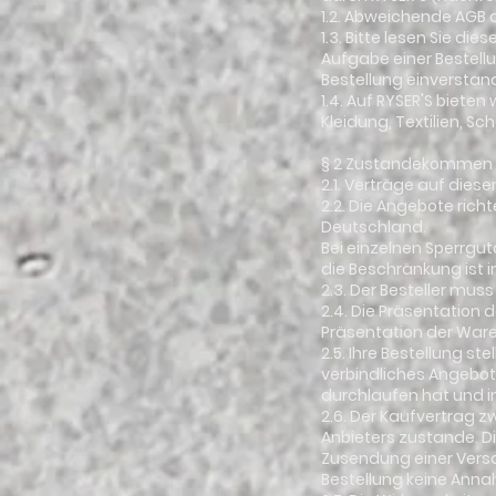
1.2. Abweichende AGB 
1.3. Bitte lesen Sie d
Aufgabe einer Bestell
Bestellung einverstan
1.4. Auf RYSER'S biete
Kleidung, Textilien, S
§ 2 Zustandekommen 
2.1. Verträge auf die
2.2. Die Angebote rich
Deutschland.
Bei einzelnen Sperrgut
die Beschränkung ist i
2.3. Der Besteller mus
2.4. Die Präsentation 
Präsentation der Ware
2.5. Ihre Bestellung st
verbindliches Angebot
durchlaufen hat und im 
2.6. Der Kaufvertrag 
Anbieters zustande. D
Zusendung einer Versa
Bestellung keine Anna