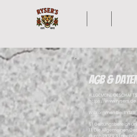
Start
Shop
Marke
AGB & Date
ALLGEMEINE GESCHÄFT
https://www.rysers.de
Willkommen bei RYSER'
§ 1 Geltungsbereich un
1.1. Die Allgemeinen 
durch RYSER'S (nachfol