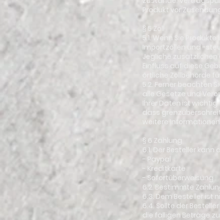
zustande. Vertragspart
Produkt vor Zusendung
§ 5 Zoll
5.1. Wenn Sie Produkte
Importzöllen und -steu
Jegliche zusätzlichen
Einfluss auf diese Geb
örtliche Zollbehörde f
5.2. Ferner beachten S
alle Gesetze und Vero
Ihrer Daten ist wicht
dass grenzüberschreit
weitere Informationen 
§ 6 Zahlung
6.1. Der Besteller kan
- Paypal
- Kreditkarte
- Sofortüberweisung
6.2. Bestimmte Zahlun
6.3. Dem Besteller ist
6.4. Sollte der Bestel
die fälligen Beträge z