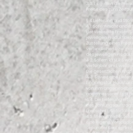
3.3. Es gelten die Prei
Preise des zum Zeitpun
§ 4 Lieferung und Stor
4.1. Sofern nicht ande
der Webseite finden Si
jeweiligen Produktdeta
Zustellung eines Produ
verbindlichen bzw. ga
des jeweiligen Produkt
4.2. Sofern RYSER'S wä
verfügbar sind, werden
Die gesetzlichen Anspr
4.3. Soweit eine Liefer
Eingangstür, Haustür o
von ihm angegebenen L
angemessener Frist ang
4.4. Die Lieferung erf
des Zahlungsauftrags 
Lastschrift, Sofortüb
4.5. Wenn Ihre Bestell
eine eigene Versandbe
separater Kaufvertrag