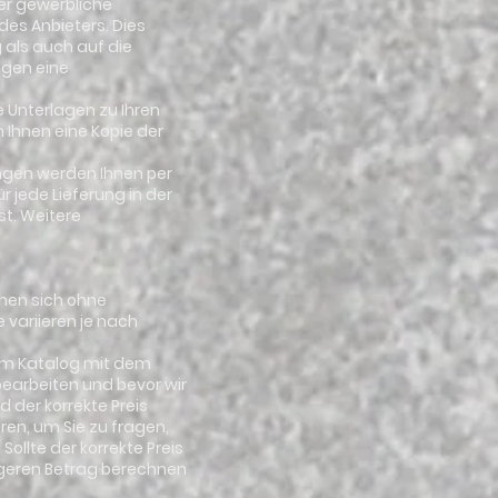
er gewerbliche
es Anbieters. Dies
 als auch auf die
ngen eine
e Unterlagen zu Ihren
n Ihnen eine Kopie der
ungen werden Ihnen per
 jede Lieferung in der
t. Weitere
ehen sich ohne
variieren je nach
rem Katalog mit dem
 bearbeiten und bevor wir
 der korrekte Preis
eren, um Sie zu fragen,
ollte der korrekte Preis
rigeren Betrag berechnen