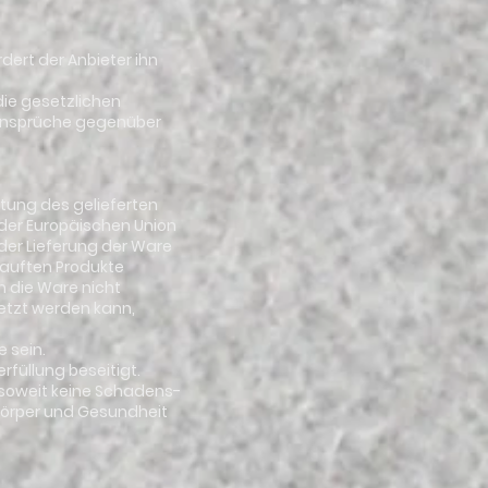
rdert der Anbieter ihn
die gesetzlichen
 Ansprüche gegenüber
aftung des gelieferten
der Europäischen Union
der Lieferung der Ware
kauften Produkte
n die Ware nicht
setzt werden kann,
e sein.
rfüllung beseitigt.
lt soweit keine Schadens-
Körper und Gesundheit