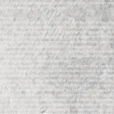
se zum Zeitpunkt der Bestellung. Falls Listenpreise vorhanden sein 
kt der Bestellung gültigen Listenpreises.
nierung
rs vereinbart, erfolgt die Lieferung an die vom Besteller angegeb
e Hinweise zur Verfügbarkeit von Produkten, die von RYSER'S verk
ilseite). Wir weisen darauf hin, dass sämtliche Angaben zu Ver
ktes lediglich voraussichtliche Angaben und ungefähre Richtwert
rantierten Versand- oder Liefertermine dar, außer wenn dies be
es ausdrücklich als verbindlicher Termin bezeichnet ist.
hrend der Bearbeitung Ihrer Bestellung feststellt, dass von Ihnen
 Sie darüber gesondert per E-Mail oder per Nachricht in Ihrem K
üche des Bestellers bleiben unberührt.
ung an den Besteller nicht möglich ist, weil die gelieferte Ware ni
der den Treppenaufgang des Bestellers passt oder weil der Best
ieferadresse angetroffen wird, obwohl der Lieferzeitpunkt dem
ekündigt wurde, trägt der Besteller die Kosten für die erfolglos
olgt je nach Zahlungsart des Kunden. Bei Vorkasse erfolgt die Lie
an das überweisende Kreditinstitut. Bei Zahlung per Paypal, Kre
erweisung oder Rechnung erfolgt die Lieferung nach Vertragssch
ung in mehr als einem Paket versendet wird, kann es vorkommen, 
stätigung erhalten. In diesem Fall kommt bezüglich jeder Ver
 zwischen uns über die in der jeweiligen Versandbestätigung a