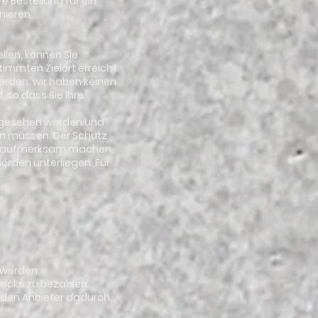
e Bestellung für ein
nieren.
llen, können Sie
immten Zielort erreicht.
erden; wir haben keinen
 so dass Sie Ihre
 angesehen werden und
en müssen. Der Schutz
auf aufmerksam machen,
rden unterliegen. Für
 werden.
hecks zu bezahlen.
r den Anbieter dadurch,