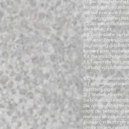
11.1. Der Anbieter haf
Körpers, der Gesundhe
die auf ihrer vorsätzl
Erfüllungsgehilfen des
11.2. Als wesentliche V
notwendig ist.
11.3. Der Anbieter haf
vorhersehbaren Schäd
Begrenzung gilt nicht
Körpers oder der Gesu
11.4. Die Vorschriften
11.5. Soweit die Haftu
Haftung von Arbeitneh
§ 12 Widerrufsbelehru
12.1. Ist der Bestelle
Bestimmungen:
12.2. Widerrufsrecht
Sie haben das Recht, 
Die Widerrufsfrist bet
nicht der Beförderer i
mehrere Waren einer e
Stücken) in Besitz g
Um Ihr Widerrufsrecht