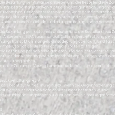
er die Bezahlung per Vorkasse anbieten und der Besteller diese Z
hnungsbetrag innerhalb von fünf Kalendertagen nach Eingang de
u überweisen. Der Anbieter reserviert die Ware dementsprechend
er die Bezahlung per Kreditkarte anbieten und der Besteller diese
Anbieter ausdrücklich dazu, die fälligen Beträge nach Versand 
zuziehen.
er die Bezahlung per Lastschrift anbieten und der Besteller diese
em Anbieter ein SEPA Basismandat. Sollte es bei der Zahlung per La
hlungstransaktion mangels Kontodeckung oder aufgrund falsch
mmen, so hat der Besteller dafür die Kosten zu tragen.
er die Bezahlung per Vorkasse anbieten und der Besteller diese Z
 Besteller, den Rechnungsbetrag innerhalb von 14 Tagen nach W
konto zu begleichen.
ler mit der Zahlung in Verzug kommen, so behält sich der Anbiet
or.
Zurückbehaltungsrecht
ht das Recht zur Aufrechnung nur zu, wenn die Gegenforderung d
ellt worden ist oder von dem Anbieter nicht bestritten wurde.
nn ein Zurückbehaltungsrecht nur ausüben, soweit Ihre Gegenfo
uht.
lt
s Eigentum an der Ware bis zur vollständigen Bezahlung vor.