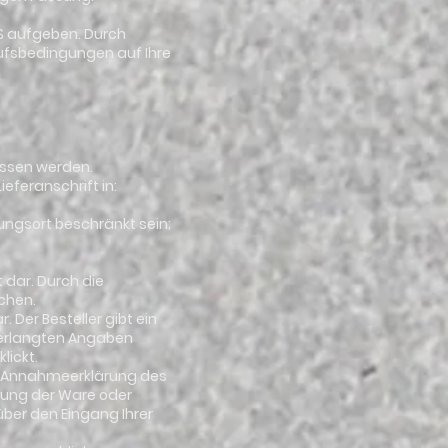
'S aufgeben. Durch
aufsbedingungen auf Ihre
ossen werden.
eferanschrift in:
ungsort beschränkt sein;
 dar. Durch die
chen.
. Der Besteller gibt ein
 verlangten Angaben
lickt.
ne Annahmeerklärung des
dung der Ware oder
ber den Eingang Ihrer