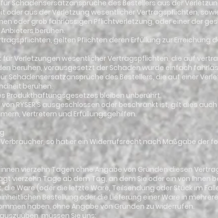
tet für Schadensersatzansprüche des Bestellers aus der Verletzu
it oder aus der Verletzung wesentlicher Vertragspflichten, sowi
ichen oder grob fahrlässigen Pflichtverletzung, oder einer der ge
 Anbieters beruhen.
ertragspflichten, gelten Pflichten deren Erfüllung zur Erreichung 
tet für Verletzungen wesentlicher Vertragspflichten, die auf vert
en beruhen, vorausgesetzt der Schaden wurde einfach fahrläss
 für Schadensersatzansprüche des Bestellers, die auf einer Verl
ndheit beruhen.
 des Produkthaftungsgesetzes bleiben unberührt.
ng von RYSER'S ausgeschlossen oder beschränkt ist, gilt dies auch
mern, Vertretern und Erfüllungsgehilfen.
ng
r ein Verbraucher, so hat er ein Widerrufsrecht nach Maßgabe der 
binnen vierzehn Tagen ohne Angabe von Gründen diesen Vertrag
rägt vierzehn Tage ab dem Tag, an dem Sie oder ein von Ihnen be
st, die Ware (oder die letzte Ware, Teilsendung oder Stück im Fal
inheitlichen Bestellung oder die Lieferung einer Ware in mehre
enommen haben, ohne Angabe von Gründen zu widerrufen.
 auszuüben, müssen Sie uns: