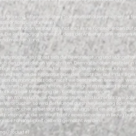
er die Ware mit offensichtlichen Transportschäden erhalten, so fo
lstmöglich zu reklamieren.
ler die Reklamation versäumen, hat dies keine Konsequenzen auf 
e. Die Reklamation bezweckt, dass der Anbieter seine eigenen
tend machen kann.
r ein Verbraucher, so richtet sich die Gewährleistung und Mängelh
h den gesetzlichen Vorschriften: Demnach haben Besteller in 
0-Tage Rückgabegarantie für einen Zeitraum von zwei Jahren ab 
 und können die Reparatur oder den Ersatz der auf RYSER'S ge
 sich als mangelhaft oder nicht wie beschrieben erweisen. Wen
essenen Zeit oder nicht ohne Schwierigkeiten repariert oder er
stattung oder Minderung des Kaufpreises verlangen.
auchten Waren kann die Gewährleistungsfrist kürzer als zwei Jahr
 kein Verbraucher, so wird der Mangel durch Neulieferung oder Neue
 kein Verbraucher so beträgt die Verjährungsfrist ein Jahr. Dies gi
zansprüche, die sich auf Ersatz eines Schadens in Bezug auf 
 grobe Fahrlässigkeit geltend gemacht werden.
ng (Produkte)