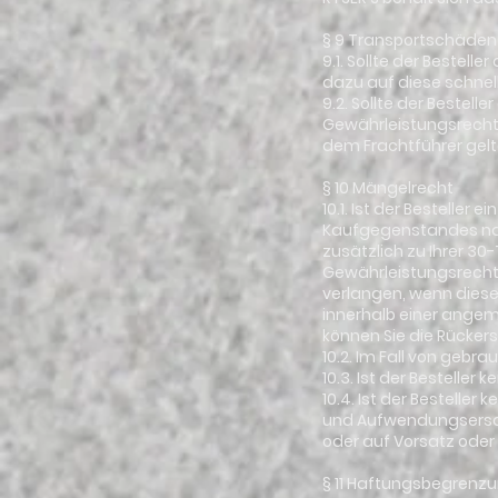
§ 9 Transportschäden
9.1. Sollte der Bestell
dazu auf diese schnel
9.2. Sollte der Bestel
Gewährleistungsrecht
dem Frachtführer gel
§ 10 Mängelrecht
10.1. Ist der Bestelle
Kaufgegenstandes nac
zusätzlich zu Ihrer 3
Gewährleistungsrechte
verlangen, wenn diese
innerhalb einer angem
können Sie die Rücker
10.2. Im Fall von gebr
10.3. Ist der Besteller
10.4. Ist der Besteller
und Aufwendungsersat
oder auf Vorsatz oder
§ 11 Haftungsbegrenzu