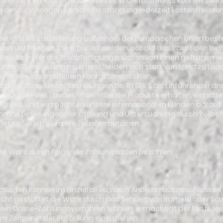
ner ist RYSER'S. Ungeachtet Ihres Widerrufsrechts können Sie Ihr
 der zugehörigen Versandbestätigung jederzeit kostenfrei stor
 bei RYSER'S zur Lieferung außerhalb der Europäischen Union beste
ern unterliegen, die erhoben werden, sobald das Paket den best
 Gebühren für die Zollabfertigung müssen von Ihnen getragen w
ühren. Zollregelungen unterscheiden sich stark von Land zu Land,
ür nähere Informationen kontaktieren sollten.
ie bitte, dass Sie bei Bestellungen bei RYSER'S als Einführender
rdnungen des Landes, in dem Sie die Produkte erhalten, einhalt
ig für uns und wir möchten unsere internationalen Kunden dar
ende Lieferungen der Öffnung und Untersuchung durch Zollbehö
lesen Sie bitte unsere Zollinformationen.
n die Ware durch folgende Zahlungsarten bezahlen:
gsarten können im Einzelfall von dem Anbieter ausgeschlossen
 nicht gestattet die Ware durch das Senden von Bargeld oder Sc
ler ein Online-Zahlungsverfahren wählen, ermächtigt der Bestelle
um Zeitpunkt der Bestellung einzuziehen.