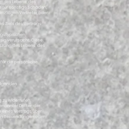
ng des Lebens, des
e für sonstige Schäden,
setzlichen Vertreter oder
des Ziels des Vertrags
ragstypischen,
ig verursacht. Diese
etzung des Lebens, des
 für die persönliche
folgenden
 zu widerrufen.
nannter Dritter, der
le eines Vertrags über
ren Teilsendungen oder