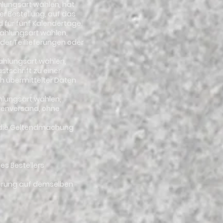
ahlungsart wählen, hat
r Bestellung, auf das
 für fünf Kalendertage.
 Zahlungsart wählen,
der Teillieferungen oder
 Zahlungsart wählen,
stschrift zu einer
 übermittelter Daten
ahlungsart wählen,
arenversand, ohne
er die Geltendmachung
es Bestellers
rderung auf demselben