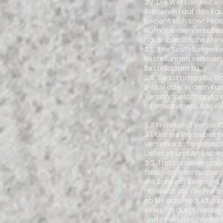
2.7. Die Wirksamkeit 
Weiterverkauf des Kau
bezieht sich sowohl au
Aufgabe mehrerer Best
haushaltsübliche Me
2.8. Ihre Bestellungen
Bestellungen verlieren
Bestelldaten zu.
2.9. Sie stimmen zu, 
E-Mail oder in dem Kun
Versandbestätigung da
Informationen über el
§ 3 Preise und Versan
3.1. Unsere Preise bei
Versandkostenpauscha
Lieferart und Artikelb
3.2. Trotz unserer gr
falschen Preis ausgeze
die Zahlung belasten. 
höher ist, als der Pre
ob Sie das Produkt zum
eines Produkts niedrig
und Ihnen das Produk