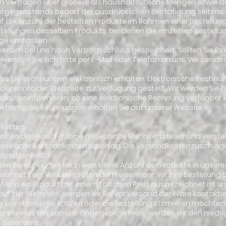
von Verträgen über größere als haushaltsübliche Mengen sowie d
fgegenstands bedarf der ausdrücklichen Bestätigung seitens d
f die Anzahl der bestellten Produkte im Rahmen einer Bestellung
ellungen desselben Produkts, bei denen die einzelnen Bestellu
nge umfassen.
 werden bei uns nach Vertragsschluss gespeichert. Sollten Sie Ihr
, wenden Sie sich bitte per E-Mail oder Telefon an uns. Wir sende
dass Sie Rechnungen elektronisch erhalten. Elektronische Rechn
denkonto der Webseite zur Verfügung gestellt. Wir werden Sie für
rüber informieren, ob eine elektronische Rechnung verfügbar is
ektronische Rechnungen erhalten Sie auf unserer Website.
dkosten
nhalten die jeweils gültige gesetzliche Mehrwertsteuer und verst
le oder Versandkostenzuschlag. Die Versandkostenzuschläge 
eschaffenheit.
ößten Bemühungen kann eine kleine Anzahl der Produkte in unse
ichnet sein. Wir überprüfen die Preise, wenn wir Ihre Bestellung
Wenn ein Produkt mit einem falschen Preis ausgezeichnet ist und
is auf der Webseite, werden wir Sie vor Versand der Ware kontakti
 korrekten Preis kaufen oder die Bestellung stornieren möchten. S
er sein, als der von uns angegebene Preis, werden wir den nied
t zusenden.