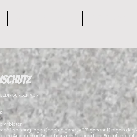
n
was noch?
Outfits
Lokale Bands
nschutz
SBEDINGUNGEN VON
S!
d Anbieter
Geschäftsbedingungen (nachfolgend „AGB" genannt) regeln den 
gend Anbieter) an Sie, in ihrer zum Zeitpunkt der Bestellung gül