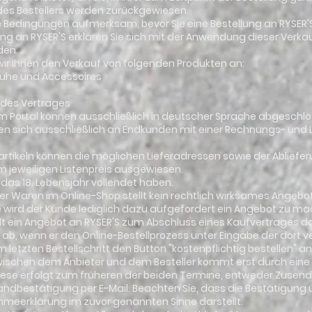
des Bestellers werden zurückgewiesen.
iese Bedingungen aufmerksam, bevor Sie eine Bestellung an RYSER
ung an RYSER'S erklären Sie sich mit der Anwendung dieser Verk
den.
n wir Ihnen den Verkauf von folgenden Produkten an:
chuhe und Accessoires
des Vertrages
sem Portal können ausschließlich in deutscher Sprache abgeschl
ten sich ausschließlich an Endkunden mit einer Rechnungs- und Li
artikeln können die möglichen Lieferadressen sowie der Abliefer
m jeweiligen Listenpreis ausgewiesen.
s das 18. Lebensjahr vollendet haben.
der Waren im Online-Shop stellt kein rechtlich wirksames Angebot
 wird der Kunde lediglich dazu aufgefordert ein Angebot zu ma
ellt ein Angebot an RYSER'S zum Abschluss eines Kaufvertrages dar
 ab, wenn er den Online-Bestellprozess unter Eingabe der dort
letzten Bestellschritt den Button "kostenpflichtig bestellen" ank
zwischen dem Anbieter und dem Besteller kommt erst durch ei
iese erfolgt zum früheren der beiden Termine, entweder Zusen
ndbestätigung per E-Mail. Beachten Sie, dass die Bestätigung ü
hmeerklärung im zuvor genannten Sinne darstellt.