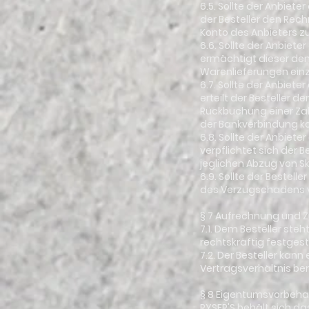
6.5. Sollte der Anbiet
der Besteller den Rec
Konto des Anbieters z
6.6. Sollte der Anbiet
ermächtigt dieser den 
Warenlieferungen ein
6.7. Sollte der Anbiet
erteilt der Besteller d
Rückbuchung einer Za
der Bankverbindung ko
6.8. Sollte der Anbiet
verpflichtet sich der
jeglichen Abzug von S
6.9. Sollte der Bestel
des Verzugschadens v
§ 7 Aufrechnung und 
7.1. Dem Besteller ste
rechtskräftig festgest
7.2. Der Besteller ka
Vertragsverhältnis ber
§ 8 Eigentumsvorbeha
RYSER'S behält sich da