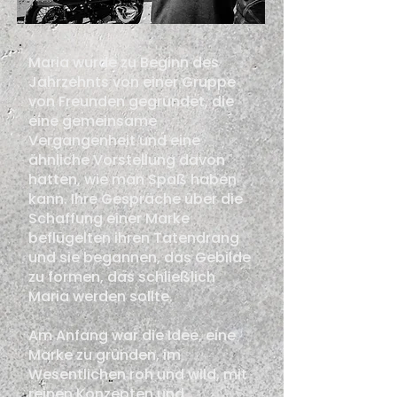
Maria wurde zu Beginn des
Jahrzehnts von einer Gruppe
von Freunden gegründet, die
eine gemeinsame
Vergangenheit und eine
ähnliche Vorstellung davon
hatten, wie man Spaß haben
kann. Ihre Gespräche über die
Schaffung einer Marke
beflügelten ihren Tatendrang
und sie begannen, das Gebilde
zu formen, das schließlich
Maria werden sollte.
Am Anfang war die Idee, eine
Marke zu gründen, im
Wesentlichen roh und wild, mit
reinen Konzepten und