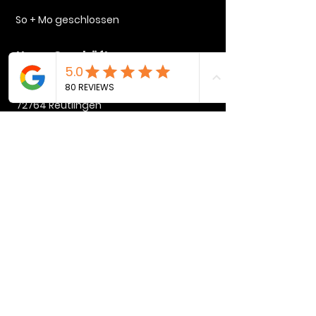
So + Mo geschlossen
Unser Geschäft
Lindenstraße 35
72764 Reutlingen
mike@rysers.de
+49 (0) 155 65225288
Kundendienst
Versand & Rückgabe
AGB & Datenschutz
Impressum
FAQ