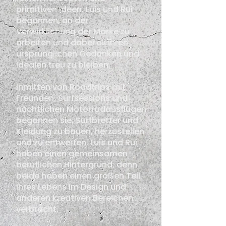
primitiven Ideen. Luis und Rui
begannen, an der
Verwirklichung der Marke zu
arbeiten und dabei all ihren
ursprünglichen Gedanken und
Idealen treu zu bleiben.
Inmitten von Roadtrips mit
Freunden, Surfsessions und
nächtlichen Motorradausflügen
begannen sie, Surfbretter und
Kleidung zu bauen, herzustellen
und zu entwerfen. Luis und Rui
haben einen gemeinsamen
beruflichen Hintergrund, denn
beide haben einen großen Teil
ihres Lebens im Design und
anderen kreativen Bereichen
verbracht.