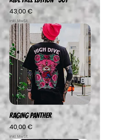
Preis
43,00 €
inkl. MwSt.
RAGING PANTHER
Preis
40,00 €
inkl. MwSt.