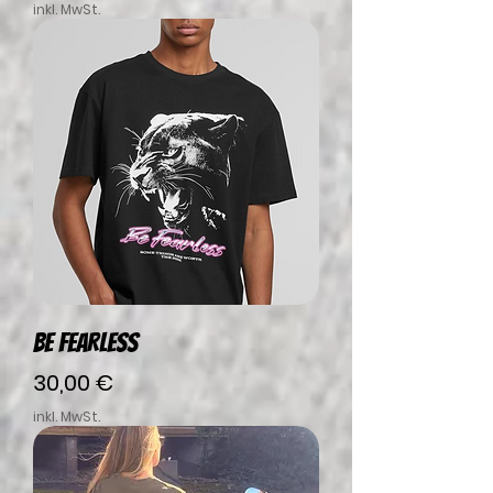
inkl. MwSt.
BE FEARLESS
Preis
30,00 €
inkl. MwSt.