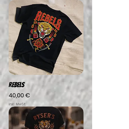
REBELS
Preis
40,00 €
inkl. MwSt.