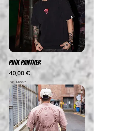
PINK PANTHER
Preis
40,00 €
inkl. MwSt.