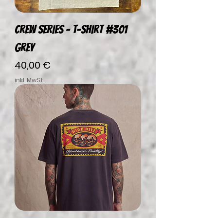
CREW SERIES – T-SHIRT #301
Grey
Preis
40,00 €
inkl. MwSt.