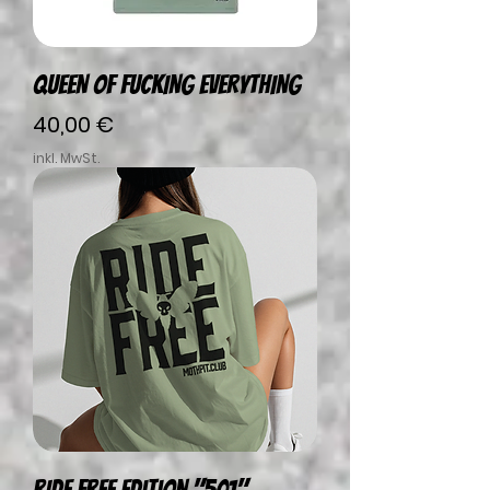
QUEEN OF FUCKING EVERYTHING
Preis
40,00 €
inkl. MwSt.
RIDE FREE Edition "501"