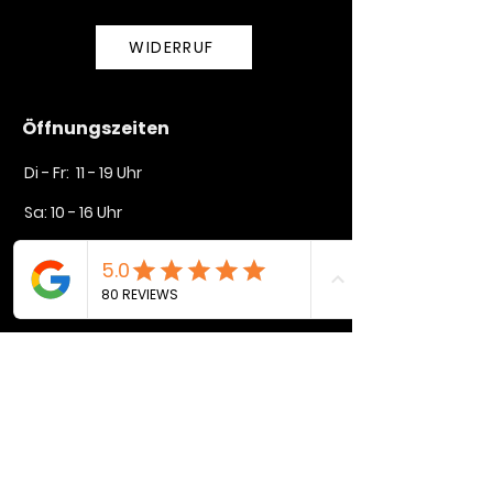
WIDERRUF
Öffnungszeiten
Di - Fr: 11 - 19 Uhr
Sa: 10 - 16 Uhr​​
So + Mo geschlossen
Unser Geschäft
Lindenstraße 35
72764 Reutlingen
mike@rysers.de
+49 (0) 155 65225288