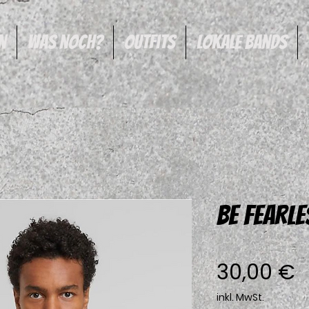
n
was noch?
Outfits
Lokale Bands
BE FEARLE
P
30,00 €
inkl. MwSt.