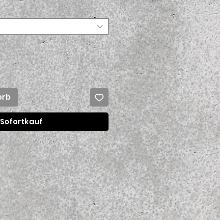
orb
Sofortkauf