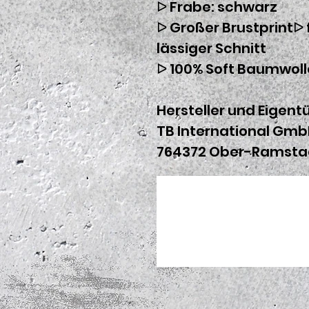
ᐅ Frabe: schwarz
ᐅ Großer Brustprintᐅ 
lässiger Schnitt
ᐅ 100% Soft Baumwolle
Hersteller und Eigentü
TB International Gmb
764372 Ober-Ramsta