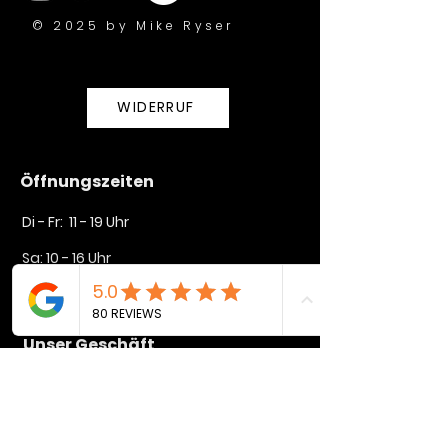
© 2025 by Mike Ryser
WIDERRUF
Öffnungszeiten
Di - Fr: 11 - 19 Uhr
Sa: 10 - 16 Uhr​​
So + Mo geschlossen
Unser Geschäft
Lindenstraße 35
72764 Reutlingen