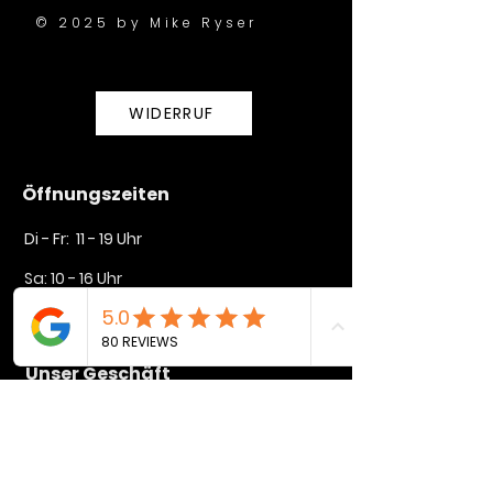
© 2025 by Mike Ryser
WIDERRUF
Öffnungszeiten
Di - Fr: 11 - 19 Uhr
Sa: 10 - 16 Uhr​​
So + Mo geschlossen
Unser Geschäft
Lindenstraße 35
72764 Reutlingen
mike@rysers.de