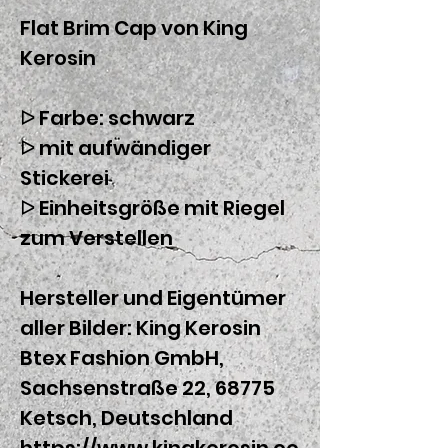
Flat Brim Cap von King
Kerosin
ᐅ Farbe: schwarz
ᐅ mit aufwändiger
Stickerei
ᐅ Einheitsgröße mit Riegel
zum Verstellen
Hersteller und Eigentümer
aller Bilder: King Kerosin
Btex Fashion GmbH,
Sachsenstraße 22, 68775
Ketsch, Deutschland