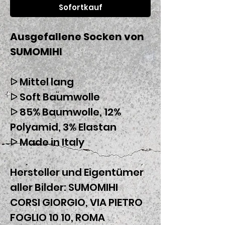
Sofortkauf
Ausgefallene Socken von
SUMOMIHI
ᐅ Mittel lang
ᐅ Soft Baumwolle
ᐅ 85% Baumwolle, 12%
Polyamid, 3% Elastan
ᐅ Made in Italy
Hersteller und Eigentümer
aller Bilder: SUMOMIHI
CORSI GIORGIO, VIA PIETRO
FOGLIO 10 10, ROMA