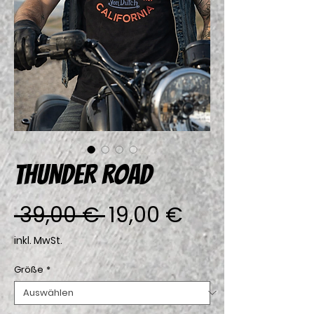
THUNDER ROAD
Standardpreis
Sale-
 39,00 € 
19,00 €
Preis
inkl. MwSt.
Größe
*