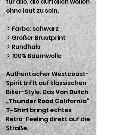
für alle, die auffallen wollen
ohne laut zu sein.
ᐅ Farbe: schwarz
ᐅ Großer Brustprint
ᐅ Rundhals
ᐅ 100% Baumwolle
Authentischer Westcoast-
Spirit trifft auf klassischen
Biker-Style: Das
Von Dutch
„Thunder Road California“
T-Shirt
bringt echtes
Retro-Feeling direkt auf die
Straße.