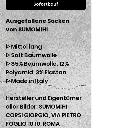
Sofortkauf
Ausgefallene Socken
von SUMOMIHI
ᐅ Mittel lang
ᐅ Soft Baumwolle
ᐅ 85% Baumwolle, 12%
Polyamid, 3% Elastan
ᐅ Made in Italy
Hersteller und Eigentümer
aller Bilder: SUMOMIHI
CORSI GIORGIO, VIA PIETRO
FOGLIO 10 10, ROMA