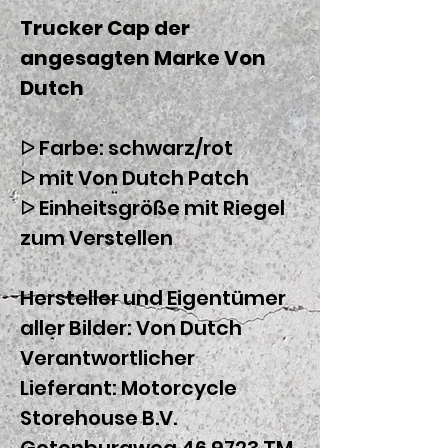
Trucker Cap der
angesagten Marke Von
Dutch
ᐅ Farbe: schwarz/rot
ᐅ mit Von Dutch Patch
ᐅ Einheitsgröße mit Riegel
zum Verstellen
Hersteller und Eigentümer
aller Bilder: Von Dutch
Verantwortlicher
Lieferant:
Motorcycle
Storehouse B.V.