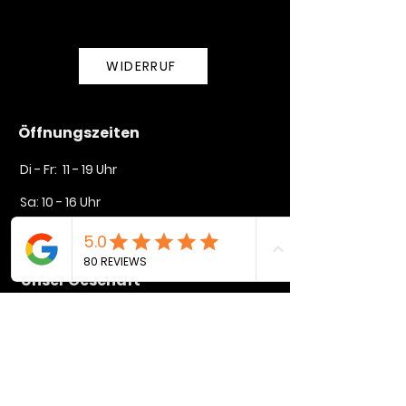
WIDERRUF
Öffnungszeiten
Di - Fr: 11 - 19 Uhr
Sa: 10 - 16 Uhr​​
So + Mo geschlossen
Unser Geschäft
Lindenstraße 35
72764 Reutlingen
mike@rysers.de