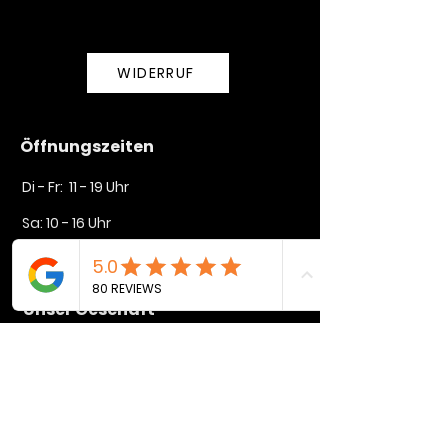
WIDERRUF
Öffnungszeiten
Di - Fr: 11 - 19 Uhr
Sa: 10 - 16 Uhr​​
So + Mo geschlossen
Unser Geschäft
Lindenstraße 35
72764 Reutlingen
mike@rysers.de