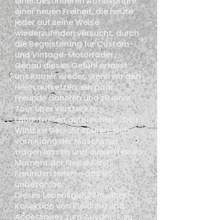
einer besonderen Atmosphäre,
einer neuen Freiheit, die heute
jeder auf seine Weise
wiederzufinden versucht, durch
die Begeisterung für Custom-
und Vintage-Motorräder.
Genau dieses Gefühl erfasst
uns immer wieder, wenn wir den
Helm aufsetzen, ein paar
Freunde abholen und zu einer
Tour über versteckte
Landstraßen aufbrechen … Den
Wind im Gesicht spüren, sich
vom Klang der Maschinen
tragen lassen und diesen reinen
Moment der Freiheit mit
Freunden teilen – das ist
unbezahlbar.
Dieses Lebensgefühl in einer
Kollektion von Kleidung und
Accessoires zum Ausdruck zu