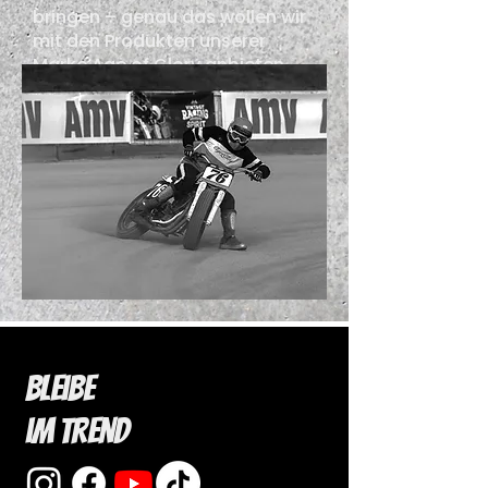
bringen – genau das wollen wir
mit den Produkten unserer
Marke Age of Glory anbieten.
Bleibe
im Trend