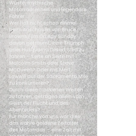
Wüste, mythische
Motorradrennen und legendäre
Fahrer …
Wer hat nicht schon einmal
beim Anschauen von Bruce
Browns Film On Any Sunday
davon geträumt, eine Triumph
oder Husqvarna Desert Sled zu
fahren – Seite an Seite mit
Malcolm Smith oder Steve
McQueen? Oder mit Mert
Lawwill auf der Sacramento Mile
zu konkurrieren?
Durch diese trockenen Weiten
zu fahren, getragen allein vom
Geist der Flucht und des
Abenteuers?
Für manche von uns war dies
das wahre goldene Zeitalter
des Motorrads – eine Zeit mit