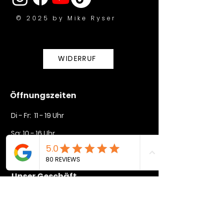
© 2025 by Mike Ryser
WIDERRUF
Öffnungszeiten
Di - Fr: 11 - 19 Uhr
Sa: 10 - 16 Uhr​​
So + Mo geschlossen
Unser Geschäft
Lindenstraße 35
72764 Reutlingen