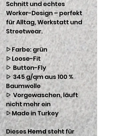
Schnitt und echtes
Worker-Design – perfekt
für Alltag, Werkstatt und
Streetwear.
ᐅ Farbe: grün
ᐅ Loose-Fit
ᐅ Button-Fly
ᐅ 345 g/qm aus 100 %
Baumwolle
ᐅ Vorgewaschen, läuft
nicht mehr ein
ᐅ Made in Turkey
Dieses
Hemd
steht für