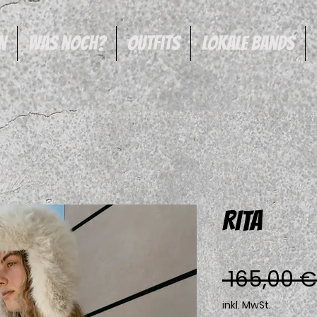
n
was noch?
Outfits
Lokale Bands
RITA
 165,00 €
inkl. MwSt.