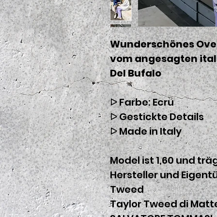
Wunderschönes Oversh
vom angesagten ital
Del Bufalo
ᐅ Farbe: Ecru
ᐅ Gestickte Details
ᐅ Made in Italy
Model ist 1,60 und trä
Hersteller und Eigentü
Tweed
Taylor Tweed di Matte