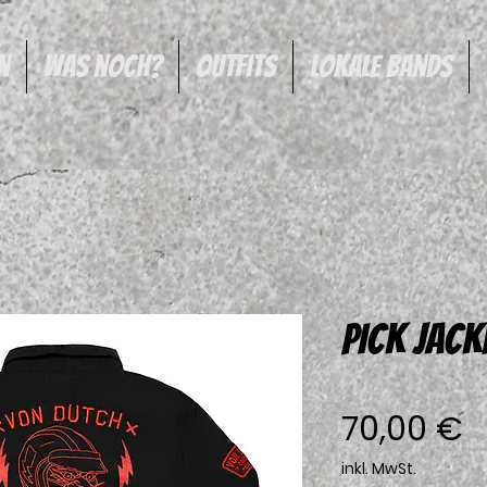
n
was noch?
Outfits
Lokale Bands
PICK JACK
P
70,00 €
inkl. MwSt.