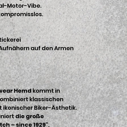
al-Motor-Vibe.
 kompromisslos.
tickerei
 Aufnähern auf den Armen
wear Hemd
kommt in
ombiniert klassischen
ikonischer Biker-Ästhetik.
niert
die große
tch – since 1929“
,