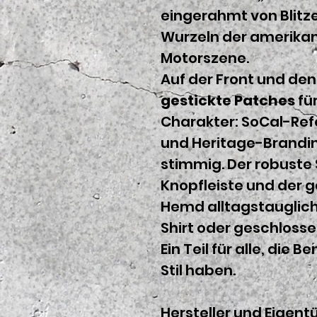
eingerahmt von Blitz
Wurzeln der amerika
Motorszene.
Auf der Front und de
gestickte Patches
fü
Charakter: SoCal-Ref
und Heritage-Brandi
stimmig. Der robuste
Knopfleiste und der 
Hemd alltagstauglich 
Shirt oder geschloss
Ein Teil für alle, die 
Stil haben.
Hersteller und Eigentü