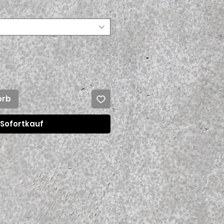
orb
Sofortkauf