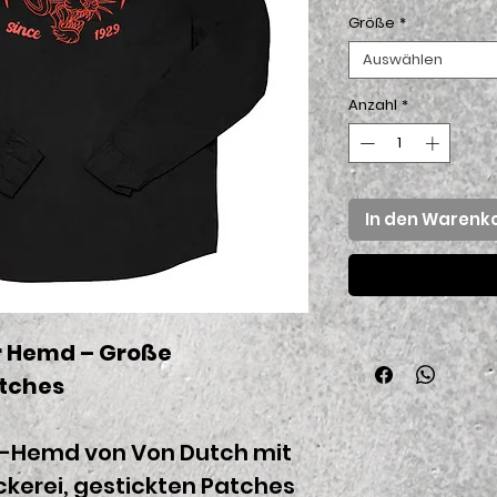
Größe
*
Auswählen
Anzahl
*
In den Warenk
 Hemd – Große
atches
-Hemd von Von Dutch mit
kerei, gestickten Patches