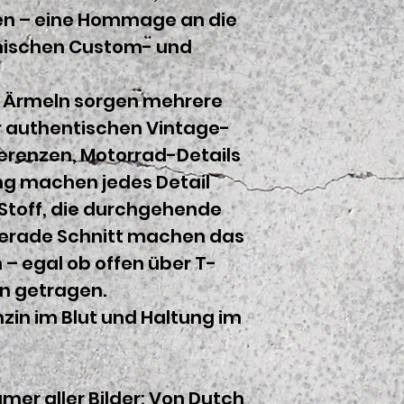
en – eine Hommage an die
nischen Custom- und
n Ärmeln sorgen mehrere
r authentischen Vintage-
erenzen, Motorrad-Details
ng machen jedes Detail
 Stoff, die durchgehende
gerade Schnitt machen das
– egal ob offen über T-
en getragen.
Benzin im Blut und Haltung im
mer aller Bilder: Von Dutch