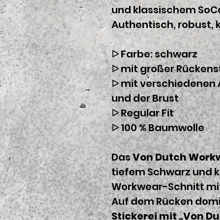
und klassischem SoC
Authentisch, robust,
ᐅ Farbe: schwarz
ᐅ mit großer Rückens
ᐅ mit verschiedenen
und der Brust
ᐅ Regular Fit
ᐅ 100 % Baumwolle
Das
Von Dutch Work
tiefem Schwarz und k
Workwear-Schnitt mit 
Auf dem Rücken domi
Stickerei mit „Von Du