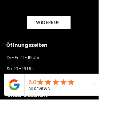
WIDERRUF
Öffnungszeiten
Di - Fr: 11 - 19 Uhr
Sa: 10 - 16 Uhr​​
So + Mo geschlossen
Unser Geschäft
Lindenstraße 35
72764 Reutlingen
mike@rysers.de